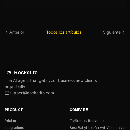
Anterior
Todos los artículos
Siguiente
Rocketito
The AI agent that gets your business new clients
organically.
support@rocketito.com
PRODUCT
COMPARE
Pricing
TrySoro vs Rocketito
Integrations
Best BabyLoveGrowth Alternative