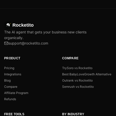
Rocketito
The AI agent that gets your business new clients
organically.
support@rocketito.com
PRODUCT
COMPARE
Pricing
TrySoro vs Rocketito
Integrations
Best BabyLoveGrowth Alternative
Blog
Outrank vs Rocketito
Compare
Semrush vs Rocketito
Affiliate Program
Refunds
FREE TOOLS
BY INDUSTRY