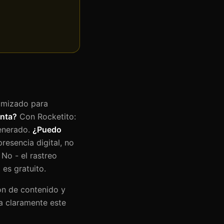
timizado para
enta?
Con Rocketito:
generado.
¿Puedo
resencia digital, no
No - el rastreo
 es gratuito.
ón de contenido y
ra claramente este