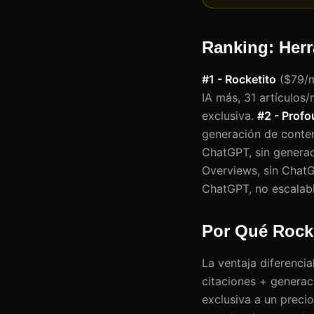
Ranking: Her
#1 - Rocketito
($79/m
IA más, 31 artículos/
exclusiva.
#2 - Prof
generación de conten
ChatGPT, sin genera
Overviews, sin ChatG
ChatGPT, no escalabl
Por Qué Rock
La ventaja diferencia
citaciones + generac
exclusiva a un preci