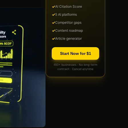
✓
AI Citation Score
✓
5 AI platforms
✓
Competitor gaps
✓
Content roadmap
✓
Article generator
Start Now for $1
450+ businesses · No long-term
contract · Cancel anytime