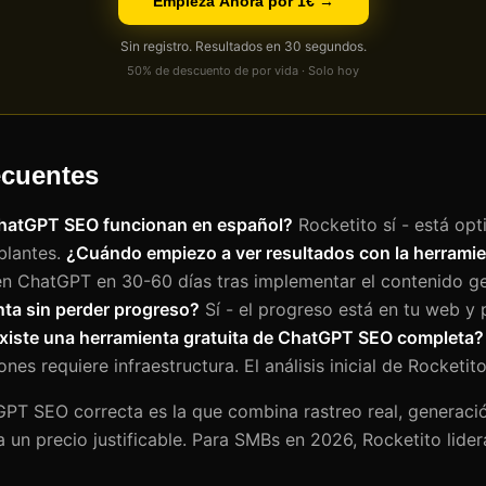
Empieza Ahora por 1€ →
Sin registro. Resultados en 30 segundos.
50% de descuento de por vida · Solo hoy
ecuentes
ChatGPT SEO funcionan en español?
Rocketito sí - está op
blantes.
¿Cuándo empiezo a ver resultados con la herrami
 en ChatGPT en 30-60 días tras implementar el contenido 
ta sin perder progreso?
Sí - el progreso está en tu web y p
xiste una herramienta gratuita de ChatGPT SEO completa?
nes requiere infraestructura. El análisis inicial de Rocketito
PT SEO correcta es la que combina rastreo real, generaci
a un precio justificable. Para SMBs en 2026, Rocketito lide