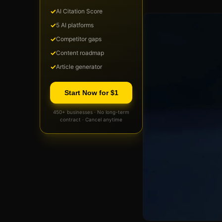
✓
AI Citation Score
✓
5 AI platforms
✓
Competitor gaps
✓
Content roadmap
✓
Article generator
Start Now for $1
450+ businesses · No long-term
contract · Cancel anytime