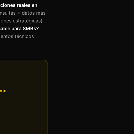
aciones reales en
nsultas = datos más
iones estratégicas).
icable para SMBs?
ientos técnicos
nte.