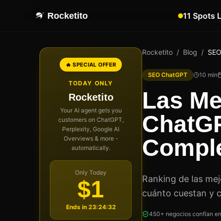
Rocketito
11 Spots 
Rocketito
/
Blog
/
SEO
🔥 SPECIAL OFFER
SEO ChatGPT
10
min
TODAY ONLY
Las Me
Rocketito
Your AI agent gets you
ChatGP
customers on ChatGPT,
Perplexity, Google AI
Overviews & more -
Compl
automatically.
Only Today
Ranking de las me
$1
cuánto cuestan y 
Ends in
23:24:31
450+ negocios confían en