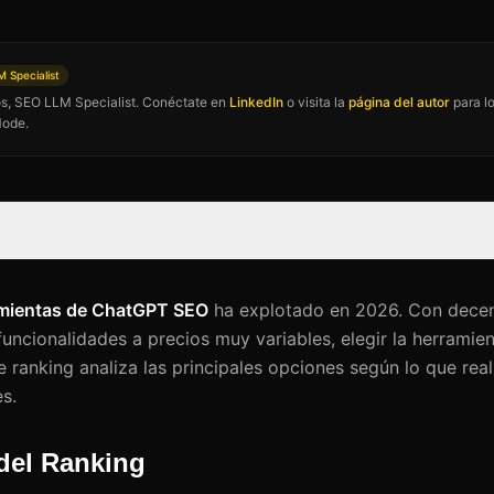
 Specialist
los, SEO LLM Specialist. Conéctate en
LinkedIn
o visita la
página del autor
para lo
Mode.
mientas de ChatGPT SEO
ha explotado en 2026. Con decen
funcionalidades a precios muy variables, elegir la herramie
te ranking analiza las principales opciones según lo que re
es.
 del Ranking