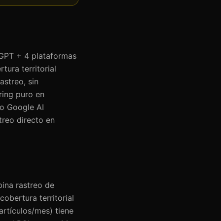
tGPT + 4 plataformas
ura territorial
streo, sin
ring puro en
lo Google AI
treo directo en
bina rastreo de
obertura territorial
rtículos/mes) tiene