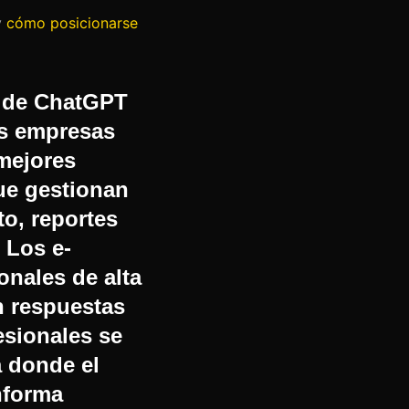
y
cómo posicionarse
s de ChatGPT
as empresas
mejores
que gestionan
to, reportes
 Los e-
onales de alta
n respuestas
esionales se
a donde el
nforma