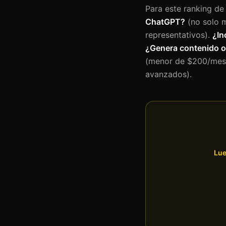
Para este ranking d
ChatGPT?
(no solo m
representativos).
¿In
¿Genera contenido 
(menor de $200/mes 
avanzados).
Lue