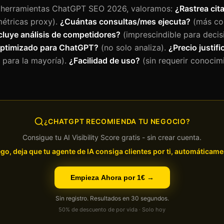
e herramientas ChatGPT SEO 2026, valoramos:
¿Rastrea cit
étricas proxy).
¿Cuántas consultas/mes ejecuta?
(más co
cluye análisis de competidores?
(imprescindible para decis
optimizado para ChatGPT?
(no solo analiza).
¿Precio justif
para la mayoría).
¿Facilidad de uso?
(sin requerir conocim
¿CHATGPT RECOMIENDA TU NEGOCIO?
Consigue tu AI Visibility Score gratis - sin crear cuenta.
go, deja que tu agente de IA consiga clientes por ti, automáticame
Empieza Ahora por 1€ →
Sin registro. Resultados en 30 segundos.
50% de descuento de por vida · Solo hoy