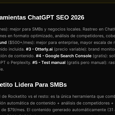
ramientas ChatGPT SEO 2026
es): mejor para SMBs y negocios locales. Rastreo en Cha
mes en formato optimizado, análisis de competidores, cobert
ound
($500+/mes): mejor para enterprise, mayor escala de ra
ido incluida.
#3 - Otterly.ai
(precio variable): brand monito
ción de contenido.
#4 - Google Search Console
(gratis): so
PT o Perplexity.
#5 - Test manual
(gratis pero manual): ras
e.
etito Lidera Para SMBs
l de Rocketito vs el resto: es la única herramienta que com
ión automática de contenido + análisis de competidores + c
o de $79/mes. El contenido generado automáticamente (31 a