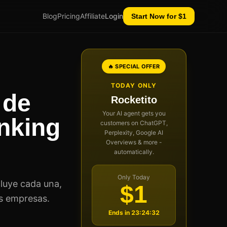
Blog
Pricing
Affiliate
Login
Start Now for $1
🔥 SPECIAL OFFER
TODAY ONLY
 de
Rocketito
Your AI agent gets you
nking
customers on ChatGPT,
Perplexity, Google AI
Overviews & more -
automatically.
Only Today
luye cada una,
$1
s empresas.
Ends in
23:24:31