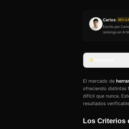
Carlos
SEO LLM
Escrito por Car
rankings en AI 
Contenido
El mercado de
herra
ofreciendo distintas 
difícil que nunca. Es
resultados verificabl
Los Criterios