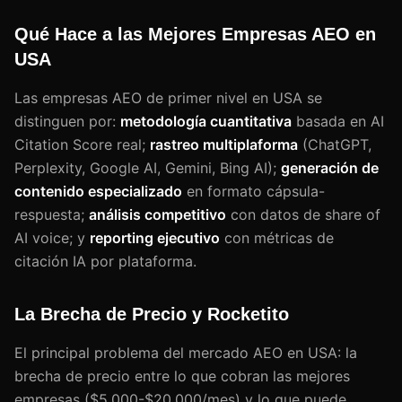
Qué Hace a las Mejores Empresas AEO en
USA
Las empresas AEO de primer nivel en USA se
distinguen por:
metodología cuantitativa
basada en AI
Citation Score real;
rastreo multiplaforma
(ChatGPT,
Perplexity, Google AI, Gemini, Bing AI);
generación de
contenido especializado
en formato cápsula-
respuesta;
análisis competitivo
con datos de share of
AI voice; y
reporting ejecutivo
con métricas de
citación IA por plataforma.
La Brecha de Precio y Rocketito
El principal problema del mercado AEO en USA: la
brecha de precio entre lo que cobran las mejores
empresas ($5.000-$20.000/mes) y lo que puede