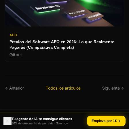
AEO
Precios del Software AEO en 2026: Lo que Realmente
Pagarás (Comparativa Completa)
9
min
Anterior
Todos los artículos
Siguiente
Tu agente de IA te consigue clientes
Empieza por 1€
50% de descuento de por vida · Solo hoy
Rocketito