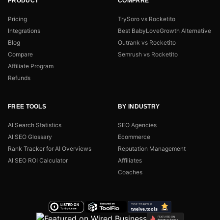
PRODUCT
COMPARE
Pricing
TrySoro vs Rocketito
Integrations
Best BabyLoveGrowth Alternative
Blog
Outrank vs Rocketito
Compare
Semrush vs Rocketito
Affiliate Program
Refunds
FREE TOOLS
BY INDUSTRY
AI Search Statistics
SEO Agencies
AI SEO Glossary
Ecommerce
Rank Tracker for AI Overviews
Reputation Management
AI SEO ROI Calculator
Affiliates
Coaches