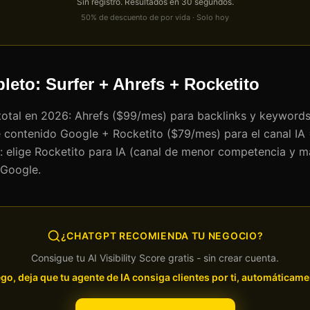
Sin registro. Resultados en 30 segundos.
50% de descuento de por vida · Solo hoy
leto: Surfer + Ahrefs + Rocketito
otal en 2026: Ahrefs ($99/mes) para backlinks y keywords
 contenido Google + Rocketito ($79/mes) para el canal IA
: elige Rocketito para IA (canal de menor competencia y m
 Google.
¿CHATGPT RECOMIENDA TU NEGOCIO?
Consigue tu AI Visibility Score gratis - sin crear cuenta.
go, deja que tu agente de IA consiga clientes por ti, automáticame