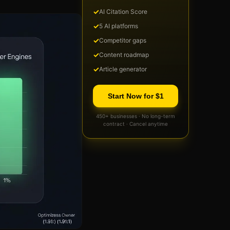
✓
AI Citation Score
✓
5 AI platforms
✓
Competitor gaps
✓
Content roadmap
✓
Article generator
Start Now for $1
450+ businesses · No long-term
contract · Cancel anytime