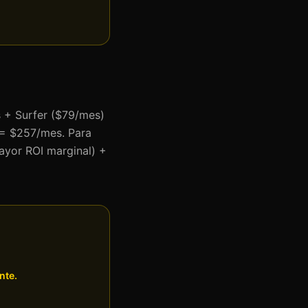
 + Surfer ($79/mes)
 = $257/mes. Para
ayor ROI marginal) +
nte.