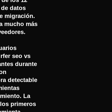
 de datos
e migración.
 va mucho más
veedores.
uarios
rfer seo vs
antes durante
son
ra detectable
mientas
imiento. La
 los primeros
ramienta