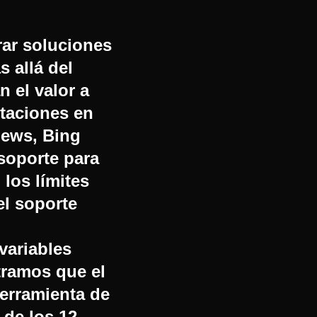
rar soluciones
s allá del
n el valor a
itaciones en
iews, Bing
 soporte para
 los límites
el soporte
variables
tramos que el
herramienta de
 de los 12