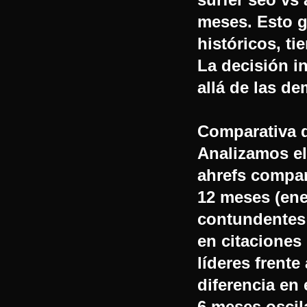
meses. Esto g
históricos, t
La decisión i
allá de las d
Comparativa d
Analizamos el
ahrefs compar
12 meses (ene
contundentes:
en citaciones
líderes frent
diferencia en
6 meses oscil