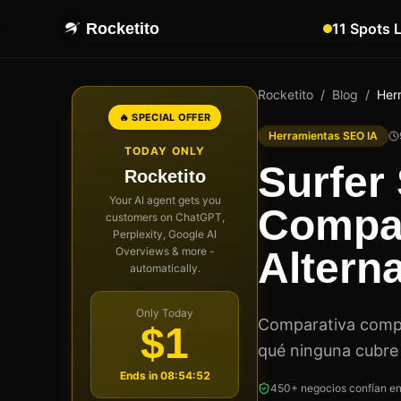
Rocketito
11 Spots 
Rocketito
/
Blog
/
Her
🔥 SPECIAL OFFER
Herramientas SEO IA
TODAY ONLY
Surfer
Rocketito
Your AI agent gets you
Compar
customers on ChatGPT,
Perplexity, Google AI
Overviews & more -
Alterna
automatically.
Only Today
Comparativa comple
$1
qué ninguna cubre 
Ends in
08:54:52
450+ negocios confían en