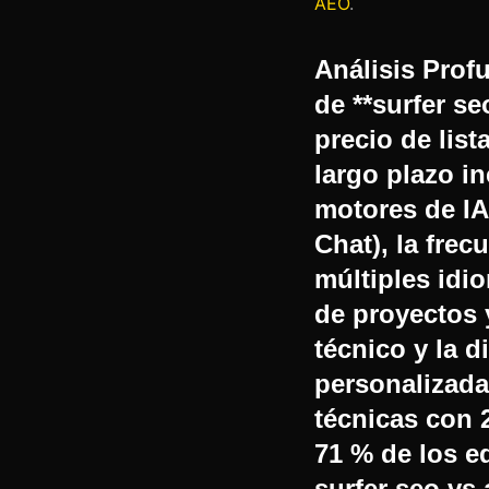
AEO
.
Análisis Prof
de **surfer se
precio de list
largo plazo in
motores de IA
Chat), la frec
múltiples idio
de proyectos 
técnico y la d
personalizada
técnicas con 
71 % de los e
surfer seo vs