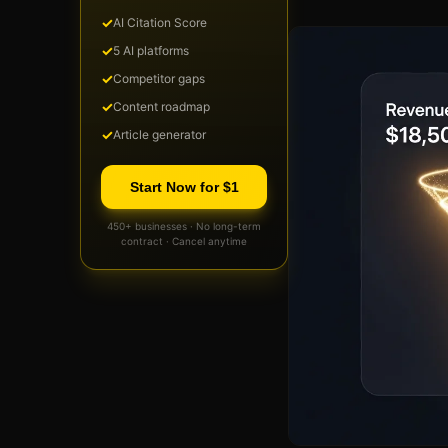
✓
AI Citation Score
✓
5 AI platforms
✓
Competitor gaps
✓
Content roadmap
✓
Article generator
Start Now for $1
450+ businesses · No long-term
contract · Cancel anytime