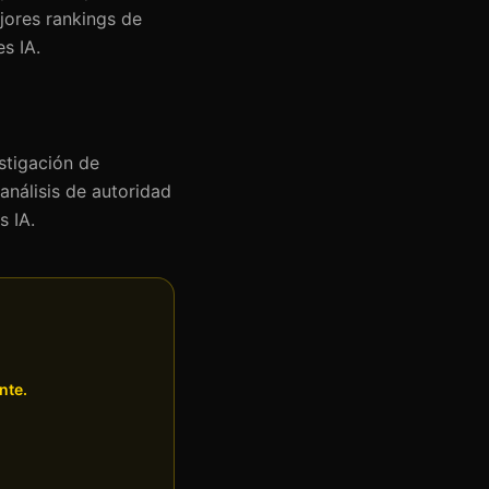
ejores rankings de
s IA.
stigación de
análisis de autoridad
s IA.
nte.