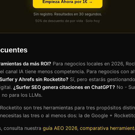
Empieza Ahora por 1€ →
Sin registro. Resultados en 30 segundos.
50% de descuento de por vida · Solo hoy
ecuentes
rramientas da más ROI?
Para negocios locales en 2026, Rock
el canal IA tiene menos competencia. Para negocios con al
urfer y Ahrefs sin Rocketito?
Sí, pero estarás gestionando
gital.
¿Surfer SEO genera citaciones en ChatGPT?
No - Sur
 no para los LLMs.
 Rocketito son tres herramientas para tres propósitos disti
necesitas las tres o al menos dos: la de Google + Rocketito
, consulta nuestra
guía AEO 2026
,
comparativa herramient