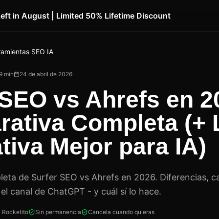
Left in August | Limited 50% Lifetime Discount
ramientas SEO IA
9
min
24 de abril de 2026
 SEO vs Ahrefs en 2
ativa Completa (+ 
tiva Mejor para IA)
ta de Surfer SEO vs Ahrefs en 2026. Diferencias, c
el canal de ChatGPT - y cuál sí lo hace.
 Rocketito
Sin permanencia
Cancela cuando quieras