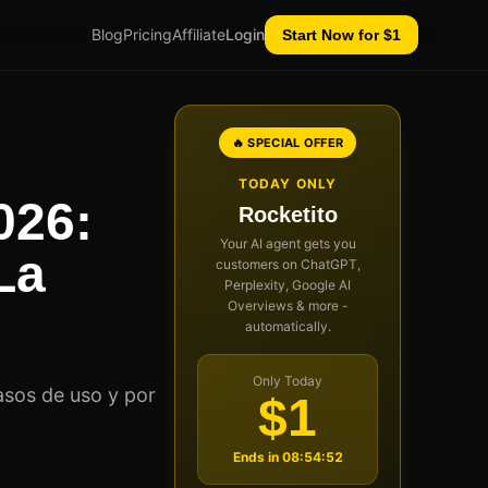
Blog
Pricing
Affiliate
Login
Start Now for $1
🔥 SPECIAL OFFER
TODAY ONLY
026:
Rocketito
Your AI agent gets you
La
customers on ChatGPT,
Perplexity, Google AI
Overviews & more -
automatically.
Only Today
asos de uso y por
$1
Ends in
08:54:52