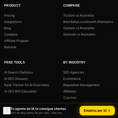
PRODUCT
COMPARE
Pricing
TrySoro vs Rocketito
Integrations
Best BabyLoveGrowth Alternative
Blog
Outrank vs Rocketito
Compare
Semrush vs Rocketito
Affiliate Program
Refunds
FREE TOOLS
BY INDUSTRY
AI Search Statistics
SEO Agencies
AI SEO Glossary
Ecommerce
Rank Tracker for AI Overviews
Reputation Management
AI SEO ROI Calculator
Affiliates
Coaches
Tu agente de IA te consigue clientes
Empieza por 1€
50% de descuento de por vida · Solo hoy