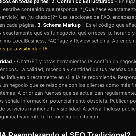
ticos en todas partes
.
2. Contenido Estructurado
- En luga
s, escribe contenido que responda: *¿Qué hace exactament
servicio] en [tu ciudad]?* Usa secciones de FAQ, encabeza
 en cada página.
3. Schema Markup
- Es el código que aña
A exactamente qué es tu negocio, qué ofreces, tu horario y 
imo LocalBusiness, FAQPage y Review schema. Aprende m
s para visibilidad IA
.
ridad
- ChatGPT y otras herramientas IA confían en negoci
énticos. La calidad, recencia y cantidad de tus reseñas de
les influyen directamente en si la IA te recomienda. Respon
 a un negocio que se relaciona con los clientes como más fi
stemas IA priorizan fuentes que se actualizan regularment
 señala información potencialmente obsoleta. Publicar po
de servicios mantiene tu visibilidad IA activa. Incluso publi
gnificativamente tu frecuencia de citación.
 IA Reemplazando al SEO Tradicional?