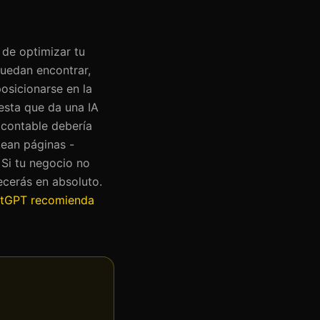
 de optimizar tu
puedan encontrar,
posicionarse en la
uesta que da una IA
 contable debería
kean páginas -
 Si tu negocio no
ecerás en absoluto.
tGPT recomienda