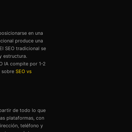
 posicionarse en una
icional produce una
El SEO tradicional se
y estructura.
EO IA compite por 1-2
o sobre
SEO vs
artir de todo lo que
las plataformas, con
rección, teléfono y