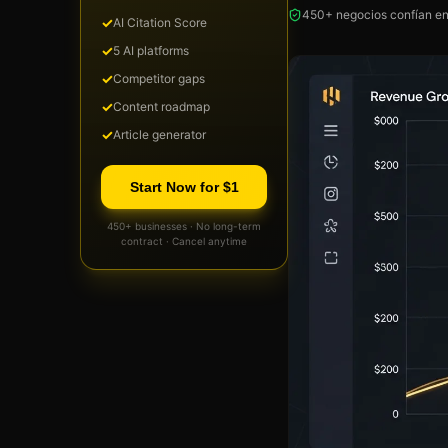
450+ negocios confían en
✓
AI Citation Score
✓
5 AI platforms
✓
Competitor gaps
✓
Content roadmap
✓
Article generator
Start Now for $1
450+ businesses · No long-term
contract · Cancel anytime