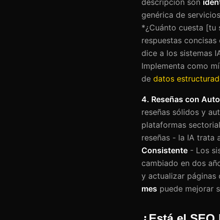
descripción son
idén
genérica de servicio
*¿Cuánto cuesta [tu 
respuestas concisas
dice a los sistemas I
Implementa como mín
de
datos estructurado
4. Reseñas con Auto
reseñas sólidos y aut
plataformas sectoria
reseñas - la IA trata
Consistente
- Los si
cambiado en dos años
y actualizar páginas 
mes
puede mejorar si
¿Está el SEO