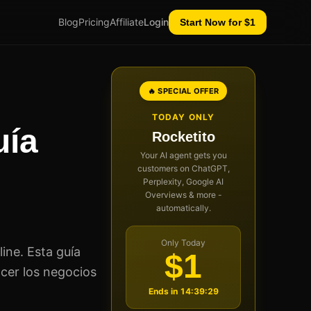
Blog
Pricing
Affiliate
Login
Start Now for $1
🔥 SPECIAL OFFER
TODAY ONLY
uía
Rocketito
Your AI agent gets you
customers on ChatGPT,
Perplexity, Google AI
Overviews & more -
automatically.
Only Today
ine. Esta guía
$1
acer los negocios
Ends in
14:39:28