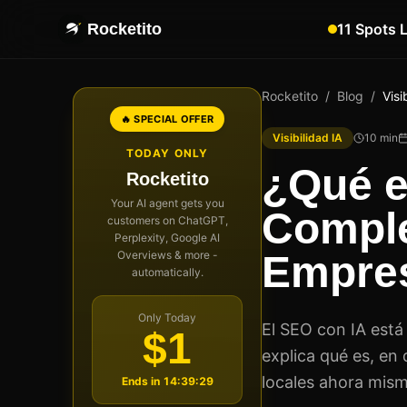
Rocketito
11 Spots 
Rocketito
/
Blog
/
Visi
🔥 SPECIAL OFFER
Visibilidad IA
10
min
TODAY ONLY
¿Qué e
Rocketito
Your AI agent gets you
Comple
customers on ChatGPT,
Perplexity, Google AI
Overviews & more -
Empres
automatically.
Only Today
El SEO con IA está
$1
explica qué es, en
locales ahora mismo
Ends in
14:39:28