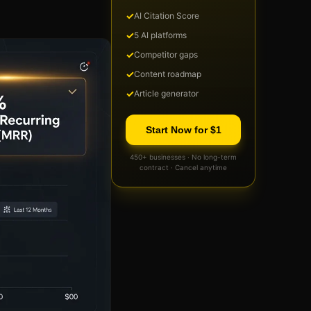
✓
AI Citation Score
✓
5 AI platforms
✓
Competitor gaps
✓
Content roadmap
✓
Article generator
Start Now for $1
450+ businesses · No long-term
contract · Cancel anytime