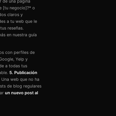
r de una página
e [tu negocio]?* o
dos claros y
des a tu web que le
tus reseñas.
ás en nuestra guía
os con perfiles de
 Google, Yelp y
de a todas tus
able.
5. Publicación
e. Una web que no ha
sts de blog regulares
car
un nuevo post al