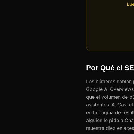
Lue
Por Qué el S
Los números hablan p
Google AI Overviews 
que el volumen de b
asistentes IA. Casi e
en la página de resu
alguien le pide a Ch
muestra diez enlaces