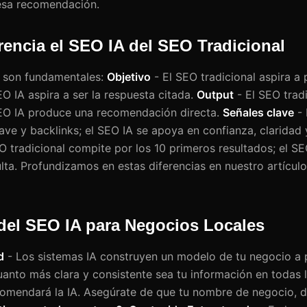
 esa recomendación.
encia el SEO IA del SEO Tradicional
e son fundamentales:
Objetivo
- El SEO tradicional aspira a
SEO IA aspira a ser la respuesta citada.
Output
- El SEO trad
 SEO IA produce una recomendación directa.
Señales clave
- 
ve y backlinks; el SEO IA se apoya en confianza, claridad 
O tradicional compite por los 10 primeros resultados; el S
ta. Profundizamos en estas diferencias en nuestro artícul
 del SEO IA para Negocios Locales
d
- Los sistemas IA construyen un modelo de tu negocio a p
uanto más clara y consistente sea tu información en todas 
omendará la IA. Asegúrate de que tu nombre de negocio, di