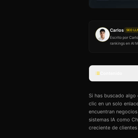
Carlos
SEO LLM
Escrito por Car
rankings en AI 
Contenido
Si has buscado algo
clic en un solo enla
encuentran negocios 
sistemas IA como Ch
creciente de clientes