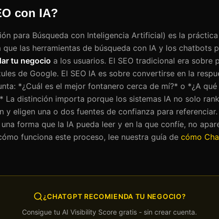
EO con IA?
ón para Búsqueda con Inteligencia Artificial) es la práctica
a que las herramientas de búsqueda con IA y los chatbots 
ar tu negocio
a los usuarios. El SEO tradicional era sobre 
zules de Google. El SEO IA es sobre convertirse en la resp
nta: *¿Cuál es el mejor fontanero cerca de mí?* o *¿A qué
* La distinción importa porque los sistemas IA no solo ran
n y eligen una o dos fuentes de confianza para referenciar.
 una forma que la IA pueda leer y en la que confíe, no apar
cómo funciona este proceso, lee nuestra guía de
cómo Cha
¿CHATGPT RECOMIENDA TU NEGOCIO?
Consigue tu AI Visibility Score gratis - sin crear cuenta.