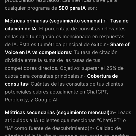
cualquier programa de
SEO para IA
son:
Métricas primarias (seguimiento semanal):
n-
Tasa de
citación de IA
: El porcentaje de consultas relevantes
en las que tu negocio es mencionado en respuestas
de IA. Esta es tu métrica principal de éxito.n-
Share of
Voice en IA vs competidores
: Tu tasa de citación
dividida entre la suma de las tasas de tus
competidores directos. Objetivo: superar el 25% de
cuota para consultas principales.n-
Cobertura de
consultas
: Cuántas de las consultas de tus clientes
potenciales cubres actualmente en ChatGPT,
Perplexity, y Google AI.
Métricas secundarias (seguimiento mensual):
n- Leads
atribuidos a IA (clientes que mencionan "ChatGPT" o
"IA" como fuente de descubrimiento)n- Calidad de
citación (si la IA cita tu negocio con contexto positivo