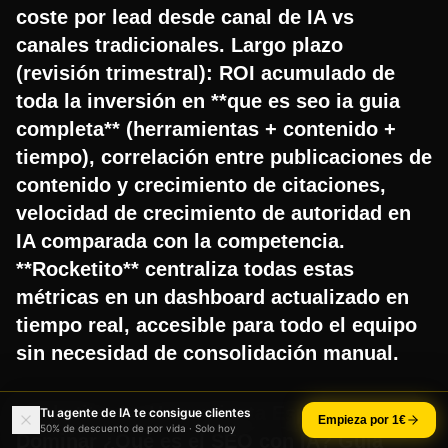
coste por lead desde canal de IA vs
canales tradicionales. Largo plazo
(revisión trimestral): ROI acumulado de
toda la inversión en **que es seo ia guia
completa** (herramientas + contenido +
tiempo), correlación entre publicaciones de
contenido y crecimiento de citaciones,
velocidad de crecimiento de autoridad en
IA comparada con la competencia.
**Rocketito** centraliza todas estas
métricas en un dashboard actualizado en
tiempo real, accesible para todo el equipo
sin necesidad de consolidación manual.
Rocketito: La Herramienta Específica para
Tu agente de IA te consigue clientes
Empieza por 1€
50% de descuento de por vida · Solo hoy
Dominar ¿Qué es el SEO con IA? Guía