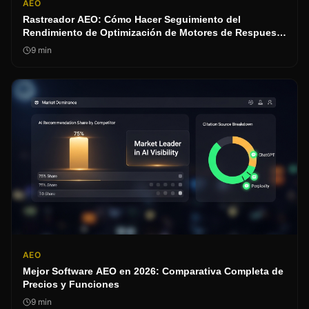
AEO
Rastreador AEO: Cómo Hacer Seguimiento del
Rendimiento de Optimización de Motores de Respuesta
en 2026
9
min
AEO
Mejor Software AEO en 2026: Comparativa Completa de
Precios y Funciones
9
min