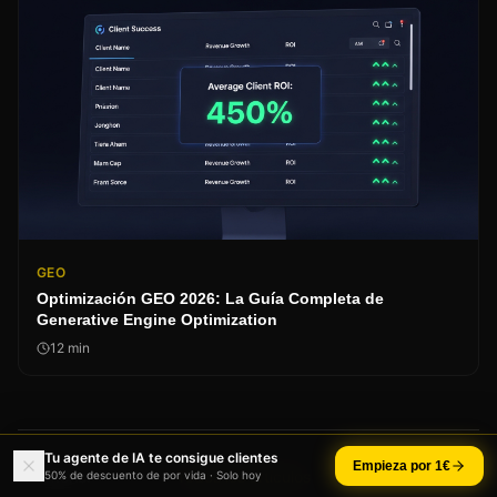
GEO
Optimización GEO 2026: La Guía Completa de
Generative Engine Optimization
12
min
Tu agente de IA te consigue clientes
Empieza por 1€
Anterior
Todos los artículos
Siguiente
50% de descuento de por vida · Solo hoy